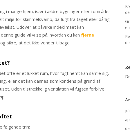
Kr
ng i mange hjem, især i ældre bygninger eller i områder
d
elt miljø for skimmelsvamp, da fugt fra taget eller dårlig
Gr
pevækst. Udover at påvirke indeklimaet kan
ej
enne guide vil vi se på, hvordan du kan
fjerne
Re
 og sikre, at det ikke vender tilbage.
de
tet?
R
et ofte er et lukket rum, hvor fugt nemt kan samle sig.
De
ering, eller det kan dannes som kondens på grund af
et. Uden tilstrækkelig ventilation vil fugten forblive i
mp.
Ar
ju
oftet
ap
e følgende trin:
de