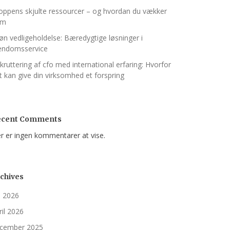
oppens skjulte ressourcer – og hvordan du vækker
em
øn vedligeholdelse: Bæredygtige løsninger i
endomsservice
kruttering af cfo med international erfaring: Hvorfor
t kan give din virksomhed et forspring
ecent Comments
r er ingen kommentarer at vise.
chives
li 2026
ril 2026
cember 2025