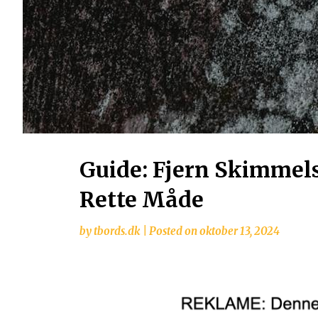
Guide: Fjern Skimmel
Rette Måde
by
tbords.dk
|
Posted on
oktober 13, 2024