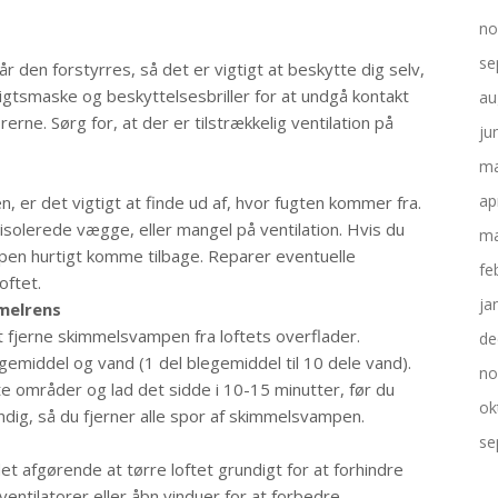
no
se
r den forstyrres, så det er vigtigt at beskytte dig selv,
sigtsmaske og beskyttelsesbriller for at undgå kontakt
au
ne. Sørg for, at der er tilstrækkelig ventilation på
ju
ma
ap
 er det vigtigt at finde ud af, hvor fugten kommer fra.
isolerede vægge, eller mangel på ventilation. Hvis du
ma
ampen hurtigt komme tilbage. Reparer eventuelle
fe
oftet.
ja
melrens
at fjerne skimmelsvampen fra loftets overflader.
de
egemiddel og vand (1 del blegemiddel til 10 dele vand).
no
e områder og lad det sidde i 10-15 minutter, før du
ok
dig, så du fjerner alle spor af skimmelsvampen.
se
t afgørende at tørre loftet grundigt for at forhindre
entilatorer eller åbn vinduer for at forbedre