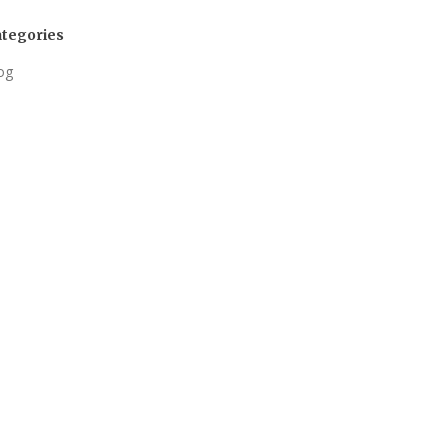
tegories
og