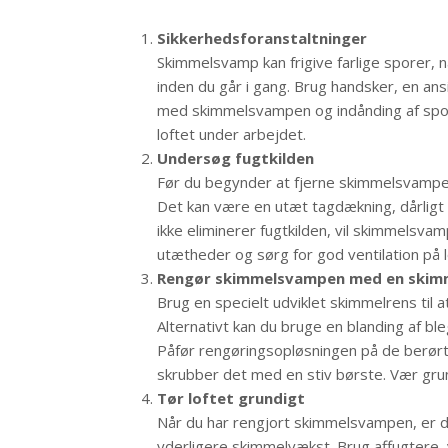
Sikkerhedsforanstaltninger
Skimmelsvamp kan frigive farlige sporer, nå
inden du går i gang. Brug handsker, en an
med skimmelsvampen og indånding af sporer
loftet under arbejdet.
Undersøg fugtkilden
Før du begynder at fjerne skimmelsvampen,
Det kan være en utæt tagdækning, dårligt 
ikke eliminerer fugtkilden, vil skimmelsv
utætheder og sørg for god ventilation på l
Rengør skimmelsvampen med en skim
Brug en specielt udviklet skimmelrens til 
Alternativt kan du bruge en blanding af bl
Påfør rengøringsopløsningen på de berørt
skrubber det med en stiv børste. Vær grun
Tør loftet grundigt
Når du har rengjort skimmelsvampen, er de
yderligere skimmelvækst. Brug affugtere, v