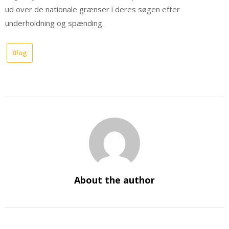
ud over de nationale grænser i deres søgen efter
underholdning og spænding.
Blog
About the author