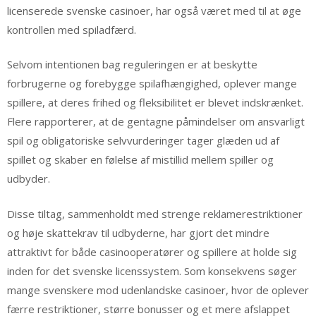
licenserede svenske casinoer, har også været med til at øge
kontrollen med spiladfærd.
Selvom intentionen bag reguleringen er at beskytte
forbrugerne og forebygge spilafhængighed, oplever mange
spillere, at deres frihed og fleksibilitet er blevet indskrænket.
Flere rapporterer, at de gentagne påmindelser om ansvarligt
spil og obligatoriske selvvurderinger tager glæden ud af
spillet og skaber en følelse af mistillid mellem spiller og
udbyder.
Disse tiltag, sammenholdt med strenge reklamerestriktioner
og høje skattekrav til udbyderne, har gjort det mindre
attraktivt for både casinooperatører og spillere at holde sig
inden for det svenske licenssystem. Som konsekvens søger
mange svenskere mod udenlandske casinoer, hvor de oplever
færre restriktioner, større bonusser og et mere afslappet