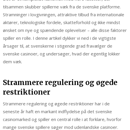
tilsammen skubber spillerne væk fra de svenske platforme.
Stramninger i lovgivningen, attraktive tilbud fra internationale
aktører, teknologiske fordele, skatteforhold og ikke mindst
ønsket om nye og spændende oplevelser – alle disse faktorer
spiller en rolle. I denne artikel dykker vi ned i de vigtigste
årsager til, at svenskerne i stigende grad fravælger de
svenske casinoer, og undersøger, hvad der egentlig lokker
dem væk.
Strammere regulering og øgede
restriktioner
Strammere regulering og øgede restriktioner har i de
seneste år haft en markant indflydelse på det svenske
casinomarked og spiller en central rolle i at forklare, hvorfor
mange svenske spillere søger mod udenlandske casinoer.