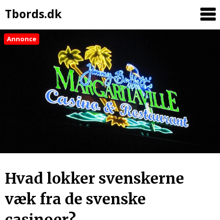
Tbords.dk
Annonce
Hvad lokker svenskerne
væk fra de svenske
casinoer?