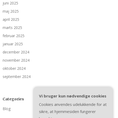
juni 2025
maj 2025
april 2025
marts 2025
februar 2025
januar 2025
december 2024
november 2024
oktober 2024
september 2024
Vi bruger kun nødvendige cookies
Categories
Cookies anvendes udelukkende for at
Blog
sikre, at hjemmesiden fungerer