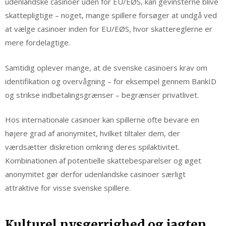
udenlandske casinoer uden for EU/EØS, kan gevinsterne blive
skattepligtige – noget, mange spillere forsøger at undgå ved
at vælge casinoer inden for EU/EØS, hvor skattereglerne er
mere fordelagtige.
Samtidig oplever mange, at de svenske casinoers krav om
identifikation og overvågning – for eksempel gennem BankID
og strikse indbetalingsgrænser – begrænser privatlivet.
Hos internationale casinoer kan spillerne ofte bevare en
højere grad af anonymitet, hvilket tiltaler dem, der
værdsætter diskretion omkring deres spilaktivitet.
Kombinationen af potentielle skattebesparelser og øget
anonymitet gør derfor udenlandske casinoer særligt
attraktive for visse svenske spillere.
Kulturel nysgerrighed og jagten