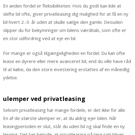
En anden fordel er fleksibiliteten. Hvis du godt kan lide at
skifte bil ofte, giver privatleasing dig mulighed for at få en ny
bil hvert 2.-3. år uden at skulle sælge den gamle. Desuden
slipper du for bekymringer om bilens værditab, som ofte er
en stor udfordring ved at eje en bil.
For mange er også tilgængeligheden en fordel. Du kan ofte
lease en dyrere eller mere avanceret bil, end du ville have råd
til at købe, da den store investering erstattes af en månedlig
ydelse.
ulemper ved privatleasing
Selvom privatleasing har mange fordele, er det ikke for alle.
En af de største ulemper er, at du aldrig ejer bilen. Når
leasingperioden er slut, står du uden bil og skal finde en ny
løsning. Det kan betyde, at privatleasing på lang sigt bliver