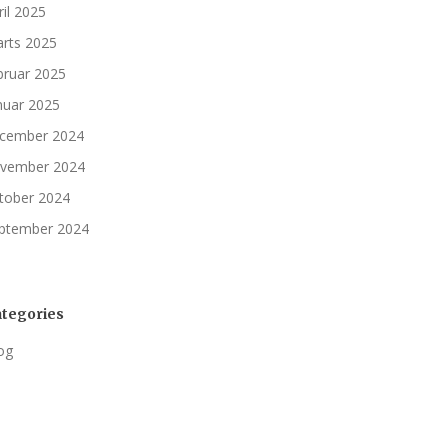
ril 2025
rts 2025
bruar 2025
nuar 2025
cember 2024
vember 2024
tober 2024
ptember 2024
tegories
og