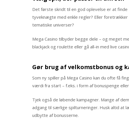
Det første skridt til en god oplevelse er at finde 
tyveknægte med enkle regler? Eller foretrække
tematiske universer?
Mega Casino tilbyder begge dele – og meget me
blackjack og roulette eller gå all-in med live casin
Gør brug af velkomstbonus og 
Som ny spiller på Mega Casino kan du ofte få fing
værdi fra start – f.eks. i form af bonuspenge eller
Tjek også de løbende kampagner. Mange af dem g
adgang til særlige spilturneringer. Husk altid at 
udbytte af bonusserne.