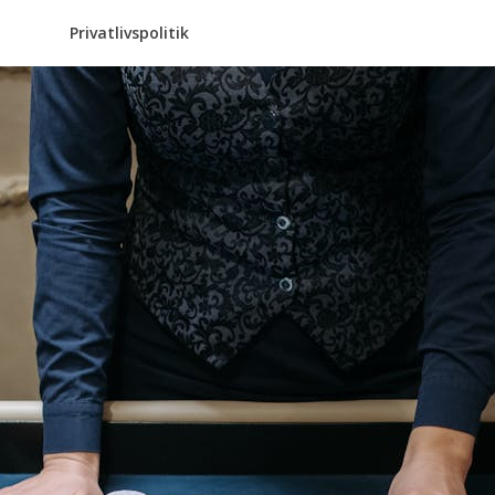
Privatlivspolitik